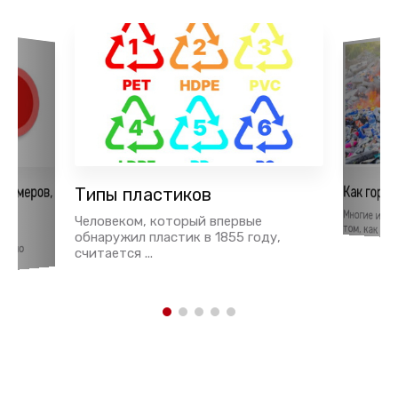
Как гори
лимеров,
Типы пластиков
ья
Многие из 
Человеком, который впервые
том, как пра
тки
обнаружил пластик в 1855 году,
давно
считается ...